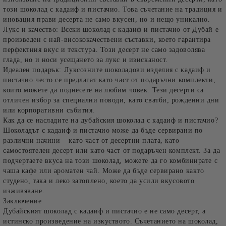
този шоколад с кадаиф и пистачио. Това съчетание на традиция и
иновация прави десерта не само вкусен, но и нещо уникално.
Лукс и качество
: Всеки шоколад с кадаиф и пистачио от Дубай е
произведен с най-висококачествени съставки, което гарантира
перфектния вкус и текстура. Този десерт не само задоволява
глада, но и носи усещането за лукс и изисканост.
Идеален подарък
: Луксозните шоколадови изделия с кадаиф и
пистачио често се предлагат като част от подаръчни комплекти,
които можете да поднесете на любим човек. Тези десерти са
отличен избор за специални поводи, като сватби, рожденни дни
или корпоративни събития.
Как да се насладите на дубайския шоколад с кадаиф и пистачио?
Шоколадът с кадаиф и пистачио може да бъде сервирани по
различни начини – като част от десертни плата, като
самостоятелен десерт или като част от подаръчен комплект. За да
подчертаете вкуса на този шоколад, можете да го комбинирате с
чаша кафе или ароматен чай. Може да бъде сервирано както
студено, така и леко затоплено, което да усили вкусовото
изживяване.
Заключение
Дубайският шоколад с кадаиф и пистачио е не само десерт, а
истинско произведение на изкуството. Съчетанието на шоколад,