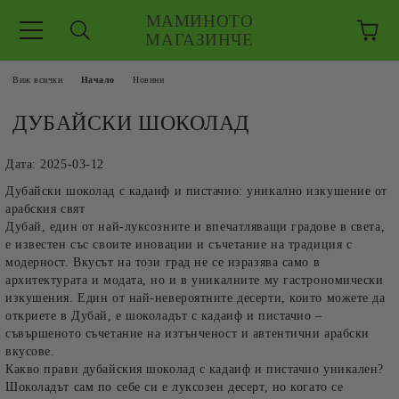
МАМИНОТО
МАГАЗИНЧЕ
Виж всички
Начало
Новини
ДУБАЙСКИ ШОКОЛАД
Дата: 2025-03-12
Дубайски шоколад с кадаиф и пистачио: уникално изкушение от
арабския свят
Дубай, един от най-луксозните и впечатляващи градове в света,
е известен със своите иновации и съчетание на традиция с
ЗКУШЕНИЯ
модерност. Вкусът на този град не се изразява само в
архитектурата и модата, но и в уникалните му гастрономически
 ЕДРО
изкушения. Един от най-невероятните десерти, които можете да
откриете в Дубай, е
шоколадът с кадаиф и пистачио
–
съвършеното съчетание на изтънченост и автентични арабски
вкусове.
Какво прави дубайския шоколад с кадаиф и пистачио уникален?
Шоколадът сам по себе си е луксозен десерт, но когато се