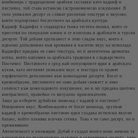
комбинира с традиционни арабски съставки като кадаиф и
пистачио, той става истинско гастрономическо изкушение. В
този уникален десерт се сливат различни текстури и вкусове,
които подчертават богатството на арабската култура.
Кадаиф
: Кадаифът е сладкарска тънка тестена нишка, която се
приготвя по специален начин и се използва в арабските и турски
десерти. Той добавя хрупкавост и леко сладък вкус, което е
идеално допълнение към кремавия и наситен вкус на шоколада.
Кадаифът придава не само текстура, но и автентична ароматна
нотка, която напомня за арабската традиция в сладкарството.
Пистачио
: Пистачиото е сред най-популярните ядки в арабската
кухня, като неговият уникален вкус и текстура го правят
перфектното допълнение към шоколадови десерти. Богат и
кремообразен, пистачиото не само добавя свежест и леко
соленост към шоколадовото изкушение, но и му придава цветова
контрастност, правейки го визуално привлекателен.
Защо да изберете дубайски шоколад с кадаиф и пистачио?
Невероятен вкус
: Комбинацията от богат шоколад, хрупкав
кадаиф и кремообразни пистачио ядки създава истински вкусен
баланс, който пленява всички сетива. Това е не само десерт, но и
преживяване.
Автентичност и иновация
: Дубай е създал много нови начини за
използване на традиционни съставки в съвременни десерти, като