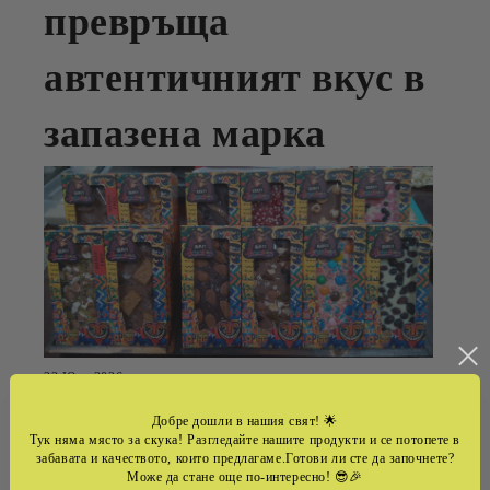
превръща
автентичният вкус в
запазена марка
22 Юли 2026
ИНТЕРВЮ С ШОКОТИЕР НЕЦОВСКИ
Добре дошли в нашия свят!
🌟
Тук няма място за скука! Разгледайте нашите продукти и се потопете в
забавата и качеството, които предлагаме.Готови ли сте да започнете?
Може да стане още по-интересно! 😎🎉