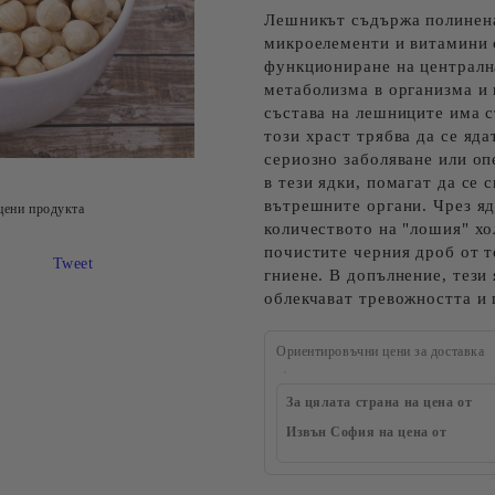
Лешникът съдържа полинена
микроелементи и витамини 
функциониране на централна
метаболизма в организма и 
състава на лешниците има 
този храст трябва да се яда
сериозно заболяване или о
в тези ядки, помагат да се
вътрешните органи. Чрез я
цени продукта
количеството на "лошия" хо
почистите черния дроб от 
Tweet
гниене. В допълнение, тези
облекчават тревожността и 
Ориентировъчни цени за доставка
За цялата страна на цена от
Извън София на цена от