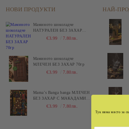
НОВИ ПРОДУКТИ
НАЙ-ПР
Маминото шоколадче
НАТУРАЛЕН БЕЗ ЗАХАР
70гр
€3.99
7.80лв.
Маминото шоколадче
МЛЕЧЕН БЕЗ ЗАХАР 70гр
€3.99
7.80лв.
Mama’s Banga banga МЛЕЧЕН
БЕЗ ЗАХАР С МАКАДАМИЯ
И ПЕКАН 80гр
€3.99
7.80лв.
Тук няма място за ск