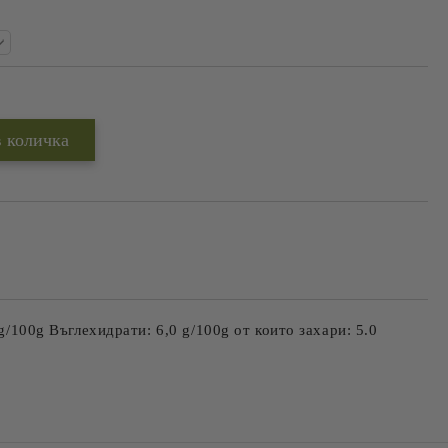
Добави в желани
g/100g Въглехидрати: 6,0 g/100g от които захари: 5.0