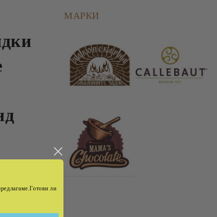
МАРКИ
ядки
е
нд
ят
 предлагаме.Готови ли
зена