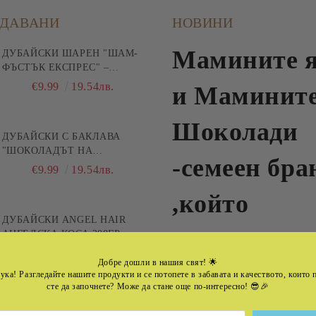
ОДАВАНИ
НОВИНИ
Мамините 
ДУБАЙСКИ ШАРЕН "ШАМ-
ФЪСТЪК ЕКСПРЕС" –
ЗАЩОТО Е БЪРЗА ПИСТА
€9.99
19.54лв.
и Маминит
КЪМ УДОВОЛСТВИЕТО!
200ГР
Шоколади
ДУБАЙСКИ С БАКЛАВА
"ШОКОЛАДЪТ НА
-семеен бра
СУЛТАНА" 200ГР
€9.99
19.54лв.
,който
ДУБАЙСКИ ANGEL HAIR
превръща
АНГЕЛСКА КОСА 200ГР
€9.99
19.54лв.
Добре дошли в нашия свят!
🌟
автентични
ука! Разгледайте нашите продукти и се потопете в забавата и качеството, които
сте да започнете? Може да стане още по-интересно! 😎🎉
вкус в запа