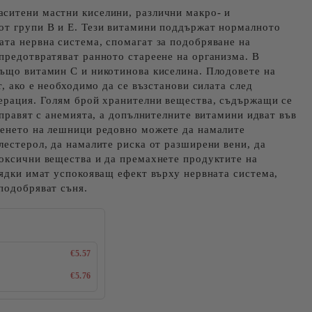
ситени мастни киселини, различни макро- и
от групи В и Е. Тези витамини поддържат нормалното
та нервна система, спомагат за подобряване на
предотвратяват ранното стареене на организма. В
също витамин С и никотинова киселина. Плодовете на
т, ако е необходимо да се възстанови силата след
перация. Голям брой хранителни вещества, съдържащи се
 справят с анемията, а допълнителните витамини идват във
денето на лешници редовно можете да намалите
лестерол, да намалите риска от разширени вени, да
токсични вещества и да премахнете продуктите на
 ядки имат успокояващ ефект върху нервната система,
подобряват съня.
€5.57
€5.76