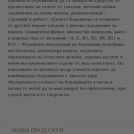
причината боровинките да са прекрасно средство за
прочистване на тялото от токсини, метални шлаки,
съединения на тежки метали, радионуклеиди /
стронций и кобалт/. •Сините Боровинки се отличават
от другите видове плодове с високо съдържание на
пектин, хранителни фибри, множество минерали, както
и широка гама от витамини / А, С, В1, В2, В6, В11 и
В12 /. •Редовната консумация на боровинки подобрява
метаболизма, регенерира кожата, подпомага
образуването на естествен колаген, укрепва костите и
почиства кръвоносните съдове от лош холестерол. •За
намаляване на кръвната захар учените съветват да
комбинираме боровинките с овесени ядки.
•Калоричната стойност на боровинките е ниска и
затова те могат да се консумират без притеснение, при
строги диети и от спортисти.
НОВИ ПРОДУКТИ