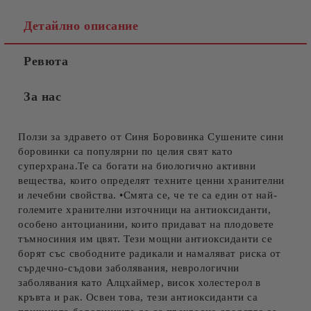
Детайлно описание
Ревюта
За нас
Ползи за здравето от Синя Боровинка Сушените сини
боровинки са популярни по целия свят като
суперхрана.Те са богати на биологично активни
вещества, които определят техните ценни хранителни
и лечебни свойства. •Смята се, че те са един от най-
големите хранителни източници на антиоксиданти,
особено антоцианини, които придават на плодовете
тъмносиния им цвят. Тези мощни антиоксиданти се
борят със свободните радикали и намаляват риска от
сърдечно-съдови заболявания, неврологични
заболявания като Алцхаймер, висок холестерол в
кръвта и рак. Освен това, тези антиоксиданти са