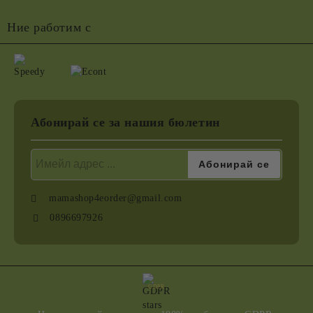
Ние работим с
Абонирай се за нашия бюлетин
mamashop4eorder@gmail.com
0896697926
GDPR