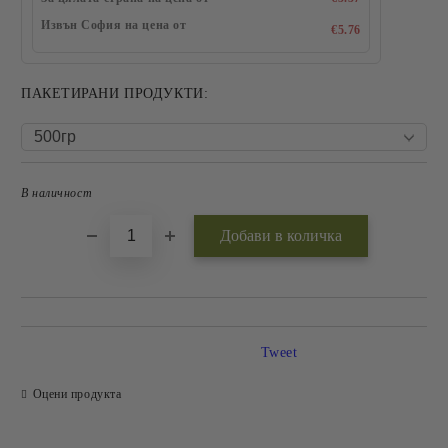
Извън София на цена от
€5.76
ПАКЕТИРАНИ ПРОДУКТИ:
В наличност
Добави в желани
Tweet
Оцени продукта