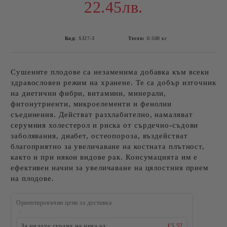
22.45лв.
Код:
SJ27-3
Тегло:
0.500
кг
Сушените плодове са незаменима добавка към всеки
здравословен режим на хранене. Те са добър източник
на диетични фибри, витамини, минерали,
фитонутриенти, микроелементи и фенолни
съединения. Действат разхлабително, намаляват
серумния холестерол и риска от сърдечно-съдови
заболявания, диабет, остеопороза, въздействат
благоприятно за увеличаване на костната плътност,
както и при някои видове рак. Консумацията им е
ефективен начин за увеличаване на цялостния прием
на плодове.
Ориентировъчни цени за доставка
За цялата страна на цена от
€5.57