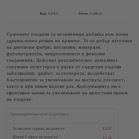
Код:
SJ34-2
Тегло:
0.200
кг
Сушените плодове са незаменима добавка към всеки
здравословен режим на хранене. Те са добър източник
на диетични фибри, витамини, минерали,
фитонутриенти, микроелементи и фенолни
съединения. Действат разхлабително, намаляват
серумния холестерол и риска от сърдечно-съдови
заболявания, диабет, остеопороза, въздействат
благоприятно за увеличаване на костната плътност,
както и при някои видове рак. Консумацията им е
ефективен начин за увеличаване на цялостния прием
на плодове.
Ориентировъчни цени за доставка
За цялата страна на цена от
€5.57
Извън София на цена от
€5.76