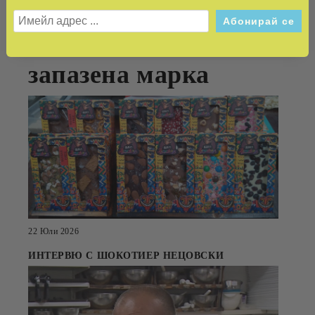
превръща
автентичният вкус в
запазена марка
22 Юли 2026
ИНТЕРВЮ С ШОКОТИЕР НЕЦОВСКИ