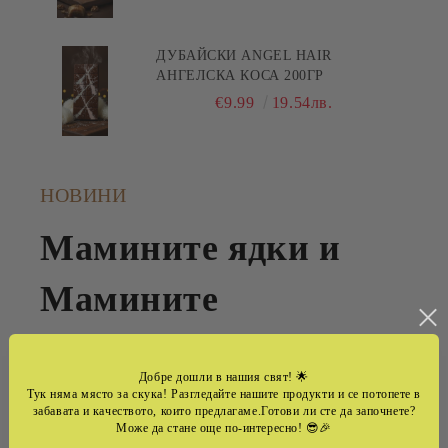
ДУБАЙСКИ ANGEL HAIR
АНГЕЛСКА КОСА 200ГР
€9.99
19.54лв.
НОВИНИ
Мамините ядки и
Мамините
Шоколади -семеен
Добре дошли в нашия свят!
🌟
бранд ,който
Тук няма място за скука! Разгледайте нашите продукти и се потопете в
забавата и качеството, които предлагаме.Готови ли сте да започнете?
Може да стане още по-интересно! 😎🎉