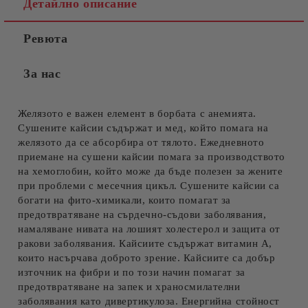
Детайлно описание
Ревюта
За нас
Желязото е важен елемент в борбата с анемията.
Сушените кайсии съдържат и мед, който помага на
желязото да се абсорбира от тялото. Ежедневното
приемане на сушени кайсии помага за производството
на хемоглобин, който може да бъде полезен за жените
при проблеми с месечния цикъл. Сушените кайсии са
богати на фито-химикали, които помагат за
предотвратяване на сърдечно-съдови заболявания,
намаляване нивата на лошият холестерол и защита от
ракови заболявания. Кайсиите съдържат витамин А,
които насърчава доброто зрение. Кайсиите са добър
източник на фибри и по този начин помагат за
предотвратяване на запек и храносмилателни
заболявания като дивертикулоза. Енергийна стойност