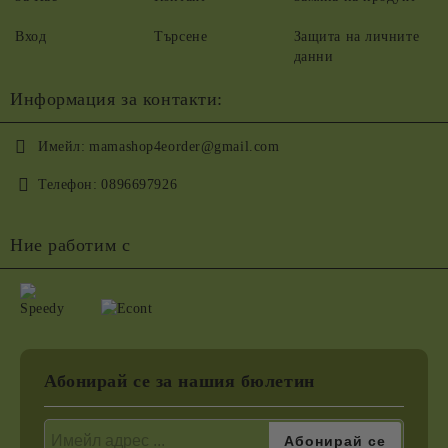
Вход
Търсене
Защита на личните
данни
Информация за контакти:
Имейл:
mamashop4eorder@gmail.com
Телефон:
0896697926
Ние работим с
Абонирай се за нашия бюлетин