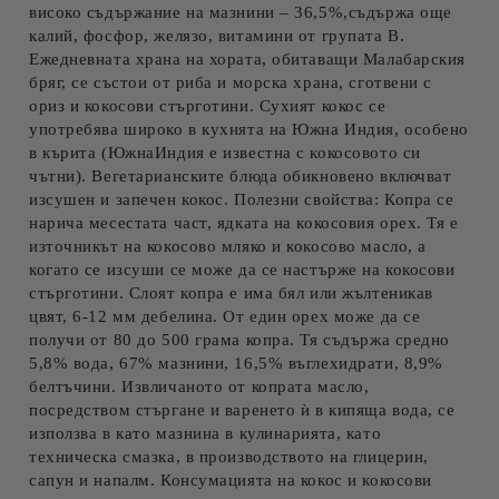
високо съдържание на мазнини – 36,5%,съдържа още
калий, фосфор, желязо, витамини от групата В.
Ежедневната храна на хората, обитаващи Малабарския
бряг, се състои от риба и морска храна, сготвени с
ориз и кокосови стърготини. Сухият кокос се
употребява широко в кухнята на Южна Индия, особено
в кърита (ЮжнаИндия е известна с кокосовото си
чътни). Вегетарианските блюда обикновено включват
изсушен и запечен кокос. Полезни свойства: Копра се
нарича месестата част, ядката на кокосовия орех. Тя е
източникът на кокосово мляко и кокосово масло, а
когато се изсуши се може да се настърже на кокосови
стърготини. Слоят копра е има бял или жълтеникав
цвят, 6-12 мм дебелина. От един орех може да се
получи от 80 до 500 грама копра. Тя съдържа средно
5,8% вода, 67% мазнини, 16,5% въглехидрати, 8,9%
белтъчини. Извличаното от копрата масло,
посредством стъргане и варенето ѝ в кипяща вода, се
използва в като мазнина в кулинарията, като
техническа смазка, в производството на глицерин,
сапун и напалм. Консумацията на кокос и кокосови