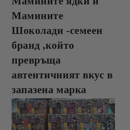
Мамините ядки и
Мамините
Шоколади -семеен
бранд ,който
превръща
автентичният вкус в
запазена марка