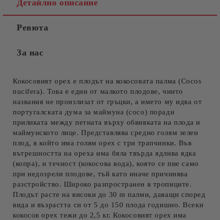
Детайлно описание
Ревюта
За нас
Кокосовият орех е плодът на кокосовата палма (Cocos
nucifera). Това е един от малкото плодове, чиито
названия не произлизат от гръцки, а името му идва от
португалската дума за маймуна (coco) поради
приликата между петната върху обвивката на плода и
маймунското лице. Представлява средно голям зелен
плод, в който има голям орех с три трапчинки. Във
вътрешността на ореха има бяла твърда ядлива ядка
(копра), и течност (кокосова вода), която се пие само
при недозрели плодове, тъй като иначе причинява
разстройство. Широко разпространен в тропиците.
Плодът расте на високи до 30 m палми, даващи според
вида и възрастта си от 5 до 150 плода годишно. Всеки
кокосов орех тежи до 2,5 кг. Кокосовият орех има