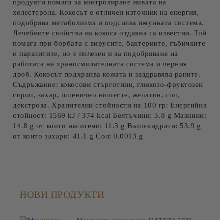
продукти помага за контролиране нивата на
холестерола. Кокосът е отличен източник на енергия,
подобрява метаболизма и подсилва имунната система.
Лечебните свойства на кокоса отдавна са известни. Той
помага при борбата с вирусите, бактериите, гъбичките
и паразитите, но е полезен и за подобряване на
работата на храносмилателната система и черния
дроб. Кокосът подхранва кожата и заздравява раните.
Съдръжание: кокосови стърготини, глюкозо-фруктозен
сироп, захар, пшенично нишесте, желатин, сол,
декстроза. Хранителни стойности на 100 гр: Енергийна
стойност: 1569 kJ / 374 kcal Белтъчини: 3.8 g Мазнини:
14.8 g от които наситени: 11.3 g Въглехидрати: 53.9 g
от които захари: 41.1 g Сол: 0.0013 g
НОВИ ПРОДУКТИ