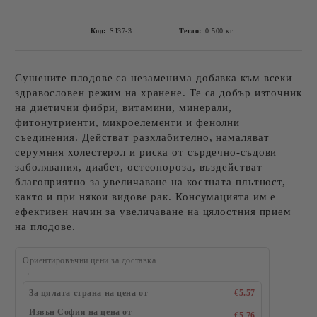
Код:
SJ37-3
Тегло:
0.500
кг
Сушените плодове са незаменима добавка към всеки
здравословен режим на хранене. Те са добър източник
на диетични фибри, витамини, минерали,
фитонутриенти, микроелементи и фенолни
съединения. Действат разхлабително, намаляват
серумния холестерол и риска от сърдечно-съдови
заболявания, диабет, остеопороза, въздействат
благоприятно за увеличаване на костната плътност,
както и при някои видове рак. Консумацията им е
ефективен начин за увеличаване на цялостния прием
на плодове.
Ориентировъчни цени за доставка
За цялата страна на цена от
€5.57
Извън София на цена от
€5.76