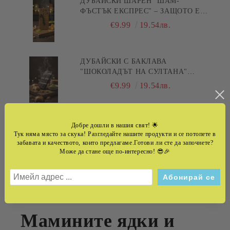
ДУБАЙСКИ ШАРЕН "ШАМ-
ФЪСТЪК ЕКСПРЕС" – ЗАЩОТО Е
БЪРЗА ПИСТА КЪМ
€9.99
19.54лв.
УДОВОЛСТВИЕТО! 200ГР
ДУБАЙСКИ С БАКЛАВА
"ШОКОЛАДЪТ НА СУЛТАНА"
200ГР
€9.99
19.54лв.
ДУБАЙСКИ ANGEL HAIR
Добре дошли в нашия свят!
🌟
АНГЕЛСКА КОСА 200ГР
Тук няма място за скука! Разгледайте нашите продукти и се потопете в
забавата и качеството, които предлагаме.Готови ли сте да започнете?
€9.99
19.54лв.
Може да стане още по-интересно! 😎🎉
НОВИНИ
Мамините ядки и