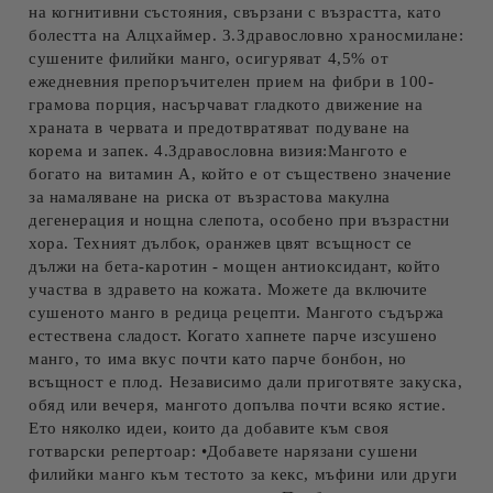
на когнитивни състояния, свързани с възрастта, като
болестта на Алцхаймер. 3.Здравословно храносмилане:
сушените филийки манго, осигуряват 4,5% от
ежедневния препоръчителен прием на фибри в 100-
грамова порция, насърчават гладкото движение на
храната в червата и предотвратяват подуване на
корема и запек. 4.Здравословна визия:Мангото е
богато на витамин А, който е от съществено значение
за намаляване на риска от възрастова макулна
дегенерация и нощна слепота, особено при възрастни
хора. Техният дълбок, оранжев цвят всъщност се
дължи на бета-каротин - мощен антиоксидант, който
участва в здравето на кожата. Можете да включите
сушеното манго в редица рецепти. Мангото съдържа
естествена сладост. Когато хапнете парче изсушено
манго, то има вкус почти като парче бонбон, но
всъщност е плод. Независимо дали приготвяте закуска,
обяд или вечеря, мангото допълва почти всяко ястие.
Ето няколко идеи, които да добавите към своя
готварски репертоар: •Добавете нарязани сушени
филийки манго към тестото за кекс, мъфини или други