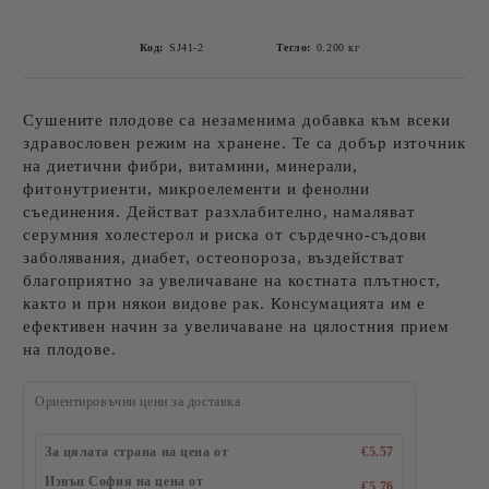
Код:
SJ41-2
Тегло:
0.200
кг
Сушените плодове са незаменима добавка към всеки
здравословен режим на хранене. Те са добър източник
на диетични фибри, витамини, минерали,
фитонутриенти, микроелементи и фенолни
съединения. Действат разхлабително, намаляват
серумния холестерол и риска от сърдечно-съдови
заболявания, диабет, остеопороза, въздействат
благоприятно за увеличаване на костната плътност,
както и при някои видове рак. Консумацията им е
ефективен начин за увеличаване на цялостния прием
на плодове.
Ориентировъчни цени за доставка
За цялата страна на цена от
€5.57
Извън София на цена от
€5.76