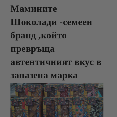
Мамините
Шоколади -семеен
бранд ,който
превръща
автентичният вкус в
запазена марка