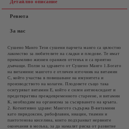
Детайлно описание
Ревюта
За нас
Сушено Манго Тези сушени парчета манго са цялостно
лакомство за любителите на сладки и плодове. Те имат
примамливо жизнен оранжев оттенък и са приятно
дъвчащи. Ползи за здравето от Сушено Манго 1.Богато
на витамини: мангото е отличен източник на витамин
С, който участва в повишаване на имунитета и
производството на колаген. Плодовете също така
осигуряват витамин Е, който е силен антиоксидант и
предотвратява преждевременното стареене, и витамин
К, необходим на организма за съсирването на кръвта.
2. Когнитивно здраве: Мангото съдържа В-витамини
като пиридоксин, рибофлавин, ниацин, тиамин и
пантотенова киселина, които подхранват нервните
окончания в мозъка, за да намалят риска от развитие