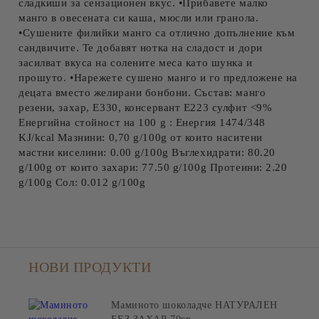
сладкиши за сензационен вкус. •Прибавете малко
манго в овесената си каша, мюсли или гранола.
•Сушените филийки манго са отлично допълнение към
сандвичите. Те добавят нотка на сладост и дори
засилват вкуса на солените меса като шунка и
прошуто. •Нарежете сушено манго и го предложене на
децата вместо желирани бонбони. Състав: манго
резени, захар, Е330, консервант Е223 сулфит <9%
Енергийна стойност на 100 g : Енергия 1474/348
KJ/kcal Мазнини: 0,70 g/100g от които наситени
мастни киселини: 0.00 g/100g Въглехидрати: 80.20
g/100g от които захари: 77.50 g/100g Протеини: 2.20
g/100g Сол: 0.012 g/100g
НОВИ ПРОДУКТИ
Маминото шоколадче НАТУРАЛЕН