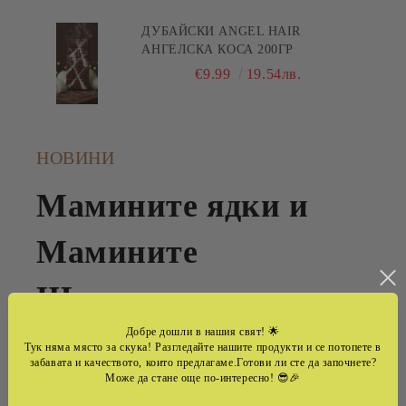
ДУБАЙСКИ ANGEL HAIR
АНГЕЛСКА КОСА 200ГР
€9.99
19.54лв.
НОВИНИ
Мамините ядки и
Мамините
Шоколади -семеен
Добре дошли в нашия свят!
🌟
бранд ,който
Тук няма място за скука! Разгледайте нашите продукти и се потопете в
забавата и качеството, които предлагаме.Готови ли сте да започнете?
Може да стане още по-интересно! 😎🎉
превръща