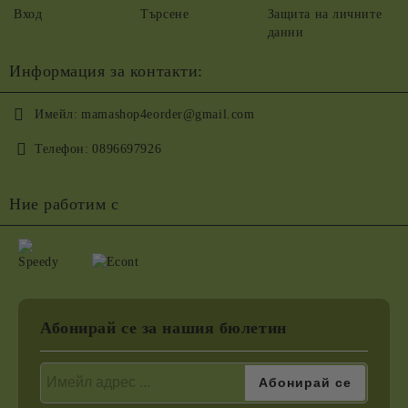
Вход
Търсене
Защита на личните
данни
Информация за контакти:
Имейл:
mamashop4eorder@gmail.com
Телефон:
0896697926
Ние работим с
Абонирай се за нашия бюлетин