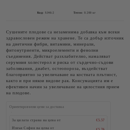
Код:
SJ46-2
Тегло:
0.200
кг
Сушените плодове са незаменима добавка към всеки
здравословен режим на хранене. Те са добър източник
на диетични фибри, витамини, минерали,
фитонутриенти, микроелементи и фенолни
съединения. Действат разхлабително, намаляват
серумния холестерол и риска от сърдечно-съдови
заболявания, диабет, остеопороза, въздействат
благоприятно за увеличаване на костната плътност,
както и при някои видове рак. Консумацията им е
ефективен начин за увеличаване на цялостния прием
на плодове.
Ориентировъчни цени за доставка
За цялата страна на цена от
€5.57
Извън София на цена от
€5.76