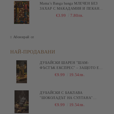
Mama’s Banga banga МЛЕЧЕН БЕЗ
ЗАХАР С МАКАДАМИЯ И ПЕКАН
80гр
€3.99
7.80лв.
Абонирай се
НАЙ-ПРОДАВАНИ
ДУБАЙСКИ ШАРЕН "ШАМ-
ФЪСТЪК ЕКСПРЕС" – ЗАЩОТО Е
БЪРЗА ПИСТА КЪМ
€9.99
19.54лв.
УДОВОЛСТВИЕТО! 200ГР
ДУБАЙСКИ С БАКЛАВА
"ШОКОЛАДЪТ НА СУЛТАНА"
200ГР
€9.99
19.54лв.