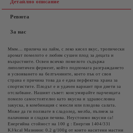
Детайлно описание
Ревюта
За нас
Ммм… прилича на лайм, с леко кисел вкус, тропически
аромат помелото е любим сушен плод за децата и
възрастните. Освен всичко помелото съдържа
липолитичен фермент, който подпомага разграждането
и усвояването на белтъчините, което пък от своя
страна е причина това да е една перфектна храна за
спортистите. Плодът е и удачен вариант при диети за
отслабване. Нашият съвет: консумирайте парченцата
помело самостоятелно като вкусна и здравословна
закуска, в комбинация с мюсли или плодова салата.
Може да ги ползвате в сладолед, мелба, пълнеж за
палачинки и сладки печива. Неустоимо вкусни са!
Енергийна стойност на 100 g : Енергия 1404/331
KJ/kcal Мазнини: 0.2 g/100g от които наситени мастни