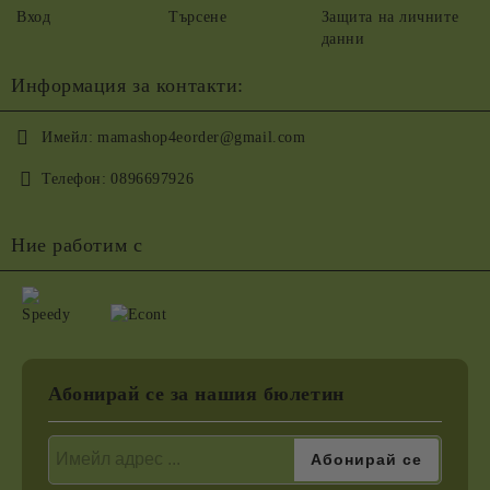
Вход
Търсене
Защита на личните
данни
Информация за контакти:
Имейл:
mamashop4eorder@gmail.com
Телефон:
0896697926
Ние работим с
Абонирай се за нашия бюлетин