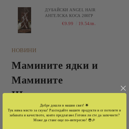
ДУБАЙСКИ ANGEL HAIR
АНГЕЛСКА КОСА 200ГР
€9.99
19.54лв.
НОВИНИ
Мамините ядки и
Мамините
Шоколади -семеен
Добре дошли в нашия свят!
🌟
бранд ,който
Тук няма място за скука! Разгледайте нашите продукти и се потопете в
забавата и качеството, които предлагаме.Готови ли сте да започнете?
Може да стане още по-интересно! 😎🎉
превръща