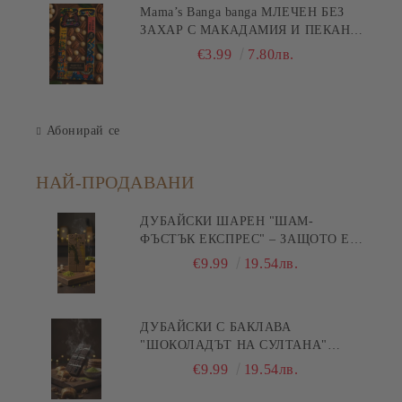
Mama’s Banga banga МЛЕЧЕН БЕЗ
ЗАХАР С МАКАДАМИЯ И ПЕКАН
80гр
€3.99
7.80лв.
Абонирай се
НАЙ-ПРОДАВАНИ
ДУБАЙСКИ ШАРЕН "ШАМ-
ФЪСТЪК ЕКСПРЕС" – ЗАЩОТО Е
БЪРЗА ПИСТА КЪМ
€9.99
19.54лв.
УДОВОЛСТВИЕТО! 200ГР
ДУБАЙСКИ С БАКЛАВА
"ШОКОЛАДЪТ НА СУЛТАНА"
200ГР
€9.99
19.54лв.