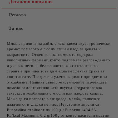
Детайлно описание
Ревюта
За нас
Ммм… прилича на лайм, с леко кисел вкус, тропически
аромат помелото е любим сушен плод за децата и
възрастните. Освен всичко помелото съдържа
липолитичен фермент, който подпомага разграждането
и усвояването на белтъчините, което пък от своя
страна е причина това да е една перфектна храна за
спортистите. Плодът е и удачен вариант при диети за
отслабване. Нашият съвет: консумирайте парченцата
помело самостоятелно като вкусна и здравословна
закуска, в комбинация с мюсли или плодова салата.
Може да ги ползвате в сладолед, мелба, пълнеж за
палачинки и сладки печива. Неустоимо вкусни са!
Енергийна стойност на 100 g : Енергия 1404/331
KJ/kcal Мазнини: 0.2 g/100g от които наситени мастни