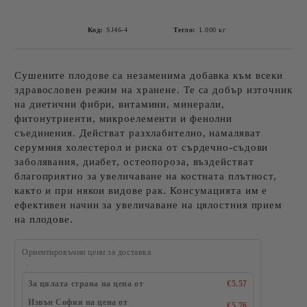
Код:
SJ46-4
Тегло:
1.000
кг
Сушените плодове са незаменима добавка към всеки
здравословен режим на хранене. Те са добър източник
на диетични фибри, витамини, минерали,
фитонутриенти, микроелементи и фенолни
съединения. Действат разхлабително, намаляват
серумния холестерол и риска от сърдечно-съдови
заболявания, диабет, остеопороза, въздействат
благоприятно за увеличаване на костната плътност,
както и при някои видове рак. Консумацията им е
ефективен начин за увеличаване на цялостния прием
на плодове.
Ориентировъчни цени за доставка
За цялата страна на цена от
€5.57
Извън София на цена от
€5.76