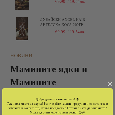
€9.99
19.54лв.
ДУБАЙСКИ ANGEL HAIR
АНГЕЛСКА КОСА 200ГР
€9.99
19.54лв.
НОВИНИ
Мамините ядки и
Мамините
Шоколади -семеен
Добре дошли в нашия свят!
🌟
Тук няма място за скука! Разгледайте нашите продукти и се потопете в
бранд ,който
забавата и качеството, които предлагаме.Готови ли сте да започнете?
Може да стане още по-интересно! 😎🎉