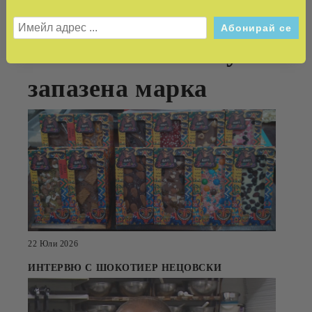
превръща
автентичният вкус в
запазена марка
22 Юли 2026
ИНТЕРВЮ С ШОКОТИЕР НЕЦОВСКИ