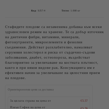
Код:
SJ57-4
Тегло:
1.000
кг
Стафидите плодове са незаменима добавка към всеки
здравословен режим на хранене. Те са добър източник
на диетични фибри, витамини, минерали,
фитонутриенти, микроелементи и фенолни
съединения. Действат разхлабително, намаляват
серумния холестерол и риска от сърдечно-съдови
заболявания, диабет, остеопороза, въздействат
благоприятно за увеличаване на костната плътност,
както и при някои видове рак. Консумацията им е
ефективен начин за увеличаване на цялостния прием
на плодове.
Ориентировъчни цени за доставка
За цялата страна на цена от
€5.57
Извън София на цена от
€5.76