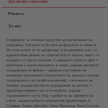
Детайлно описание
Ревюта
За нас
Стафидите са отлично средство за увеличаване на
енергията, тъй като са богати на фруктоза и глюкоза.
По този начин те се превръщат в незаменима част от
хранителния режим на спортистите и хората, които се
нуждаят от много енергия. Стафидите помагат при: •
проблеми с храносмилането и запек, поради високото
съдържание на фибри; • ацидоза (състояние на
повишена киселинност/токсичност на кръвта), поради
съдържанието на калий и магнезий; • лечението на
анемия, поради високото съдържание на желязо; •
предотвратяването на остеопороза, поради
съдържанието си на бор; • добри са за здравето на
очите, заради доброто количество провитамин А.
Стафида Тъмна Джъмбо 12мм Произход Чили Състав: