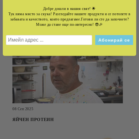
Добре дошли в нашия свят!
🌟
Тук няма място за скука! Разгледайте нашите продукти и се потопете в
забавата и качеството, които предлагаме.Готови ли сте да започнете?
Може да стане още по-интересно! 😎🎉
22 Юли 2026
ИНТЕРВЮ С ШОКОТИЕР НЕЦОВСКИ
08 Сеп 2025
ЯЙЧЕН ПРОТЕИН