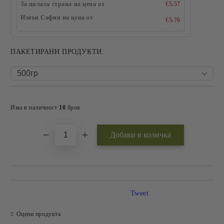
За цялата страна на цена от
€5.57
Извън София на цена от
€5.76
ПАКЕТИРАНИ ПРОДУКТИ:
Добави в желани
Има в наличност
10
броя
Tweet
Оцени продукта