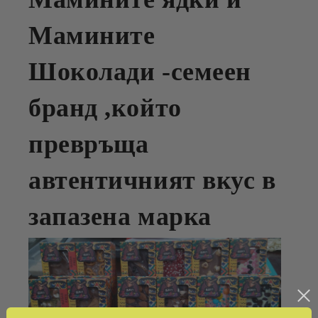
Мамините
Шоколади -семеен
бранд ,който
превръща
автентичният вкус в
запазена марка