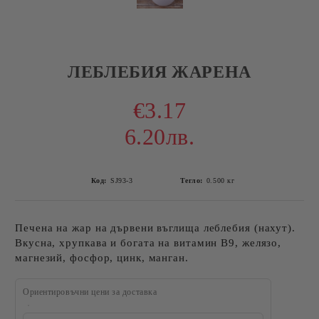
ЛЕБЛЕБИЯ ЖАРЕНА
€3.17
6.20лв.
Код:
SJ93-3
Тегло:
0.500
кг
Печена на жар на дървени въглища леблебия (нахут).
Вкусна, хрупкава и богата на витамин В9, желязо,
магнезий, фосфор, цинк, манган.
Ориентировъчни цени за доставка