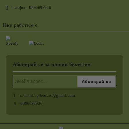
Телефон:
0896697926
Ние работим с
Абонирай се за нашия бюлетин
mamashop4eorder@gmail.com
0896697926