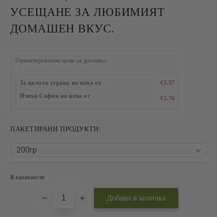
УСЕЩАНЕ ЗА ЛЮБИМИЯТ
ДОМАШЕН ВКУС.
Ориентировъчни цени за доставка
За цялата страна на цена от
€5.57
Извън София на цена от
€5.76
ПАКЕТИРАНИ ПРОДУКТИ:
В наличност
Добави в желани