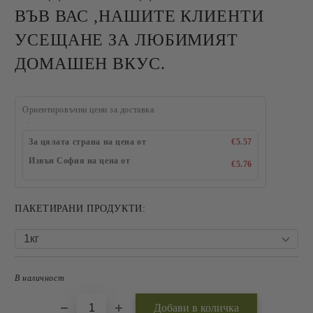
ВЪВ ВАС ,НАШИТЕ КЛИЕНТИ
УСЕЩАНЕ ЗА ЛЮБИМИЯТ
ДОМАШЕН ВКУС.
Ориентировъчни цени за доставка
За цялата страна на цена от
€5.57
Извън София на цена от
€5.76
ПАКЕТИРАНИ ПРОДУКТИ:
В наличност
Добави в желани