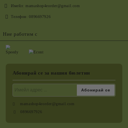
Имейл:
mamashop4eorder@gmail.com
Телефон:
0896697926
Ние работим с
Абонирай се за нашия бюлетин
mamashop4eorder@gmail.com
0896697926