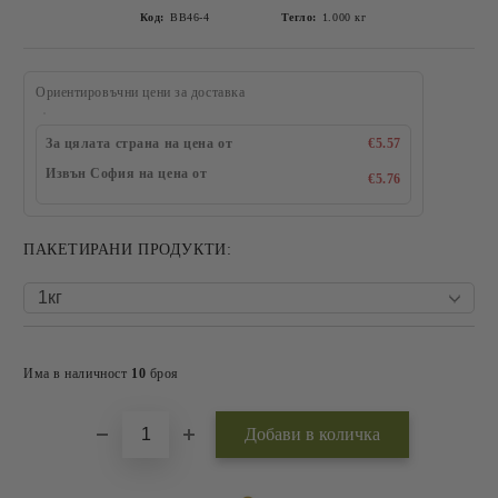
Код:
BB46-4
Тегло:
1.000
кг
Ориентировъчни цени за доставка
За цялата страна на цена от
€5.57
Извън София на цена от
€5.76
ПАКЕТИРАНИ ПРОДУКТИ:
Добави в желани
Има в наличност
10
броя