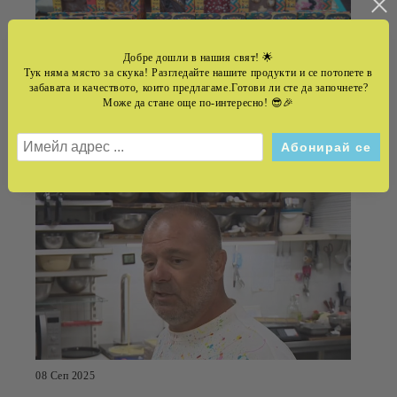
Добре дошли в нашия свят!
🌟
Тук няма място за скука! Разгледайте нашите продукти и се потопете в
забавата и качеството, които предлагаме.Готови ли сте да започнете?
Може да стане още по-интересно! 😎🎉
22 Юли 2026
ИНТЕРВЮ С ШОКОТИЕР НЕЦОВСКИ
08 Сеп 2025