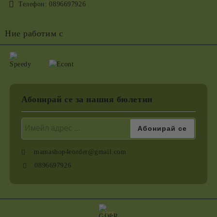
Телефон:
0896697926
Ние работим с
Абонирай се за нашия бюлетин
mamashop4eorder@gmail.com
0896697926
GDPR