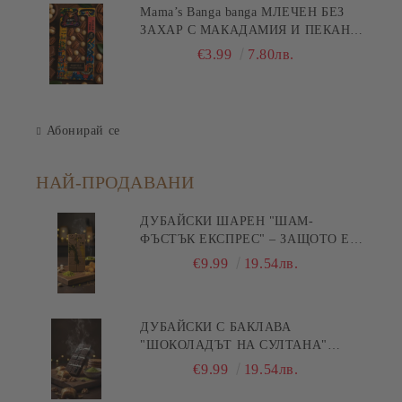
Mama’s Banga banga МЛЕЧЕН БЕЗ
ЗАХАР С МАКАДАМИЯ И ПЕКАН
80гр
€3.99
7.80лв.
Абонирай се
НАЙ-ПРОДАВАНИ
ДУБАЙСКИ ШАРЕН "ШАМ-
ФЪСТЪК ЕКСПРЕС" – ЗАЩОТО Е
БЪРЗА ПИСТА КЪМ
€9.99
19.54лв.
УДОВОЛСТВИЕТО! 200ГР
ДУБАЙСКИ С БАКЛАВА
"ШОКОЛАДЪТ НА СУЛТАНА"
200ГР
€9.99
19.54лв.