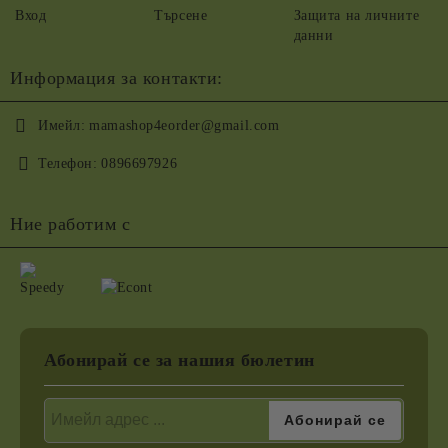
Вход
Търсене
Защита на личните
данни
Информация за контакти:
Имейл:
mamashop4eorder@gmail.com
Телефон:
0896697926
Ние работим с
Абонирай се за нашия бюлетин