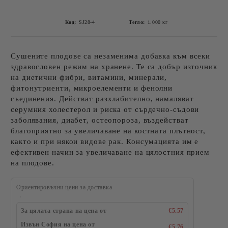
Код:
SJ28-4
Тегло:
1.000
кг
Сушените плодове са незаменима добавка към всеки
здравословен режим на хранене. Те са добър източник
на диетични фибри, витамини, минерали,
фитонутриенти, микроелементи и фенолни
съединения. Действат разхлабително, намаляват
серумния холестерол и риска от сърдечно-съдови
заболявания, диабет, остеопороза, въздействат
благоприятно за увеличаване на костната плътност,
както и при някои видове рак. Консумацията им е
ефективен начин за увеличаване на цялостния прием
на плодове.
Ориентировъчни цени за доставка
За цялата страна на цена от
€5.57
Извън София на цена от
€5.76