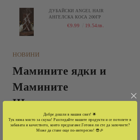
ДУБАЙСКИ ANGEL HAIR
АНГЕЛСКА КОСА 200ГР
€9.99
19.54лв.
НОВИНИ
Мамините ядки и
Мамините
Шоколади -семеен
Добре дошли в нашия свят!
🌟
бранд ,който
Тук няма място за скука! Разгледайте нашите продукти и се потопете в
забавата и качеството, които предлагаме.Готови ли сте да започнете?
Може да стане още по-интересно! 😎🎉
превръща