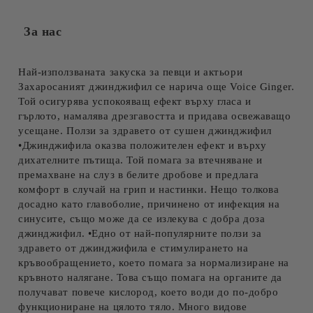
За нас
Най-използваната закуска за певци и актьори
Захаросаният джинджифил се нарича още Voice Ginger.
Той осигурява успокояващ ефект върху гласа и
гърлото, намалява дрезгавостта и придава освежаващо
усещане. Ползи за здравето от сушен джинджифил
•Джинджифила оказва положителен ефект и върху
дихателните пътища. Той помага за втечняване и
премахване на слуз в белите дробове и предлага
комфорт в случай на грип и настинки. Нещо толкова
досадно като главоболие, причинено от инфекция на
синусите, също може да се излекува с добра доза
джинджифил. •Едно от най-популярните ползи за
здравето от джинджифила е стимулирането на
кръвообращението, което помага за нормализиране на
кръвното налягане. Това също помага на органите да
получават повече кислород, което води до по-добро
функциониране на цялото тяло. Много видове