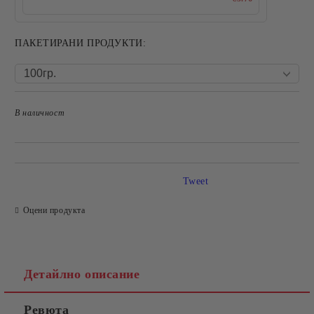
ПАКЕТИРАНИ ПРОДУКТИ:
В наличност
Добави в желани
Tweet
Оцени продукта
Детайлно описание
Ревюта