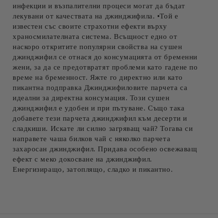
инфекции и възпалителни процеси могат да бъдат
лекувани от качествата на джинджифила. •Той е
известен със своите страхотни ефекти върху
храносмилателната система. Всъщност едно от
наскоро откритите популярни свойства на сушен
джинджифил се отнася до консумацията от бременни
жени, за да се предотвратят проблеми като гадене по
време на бременност. Яжте го директно или като
пикантна подправка Джинджифиловите парчета са
идеални за директна консумация. Този сушен
джинджифил е удобен и при пътуване. Също така
добавете тези парчета джинджифил към десерти и
сладкиши. Искате ли силно загряващ чай? Тогава си
направете чаша билков чай с няколко парчета
захаросан джинджифил. Придава особено освежаващ
ефект с меко докосване на джинджифил.
Енергизиращо, затоплящо, сладко и пикантно.