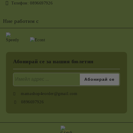
Телефон:
0896697926
Ние работим с
Абонирай се за нашия бюлетин
mamashop4eorder@gmail.com
0896697926
GDPR