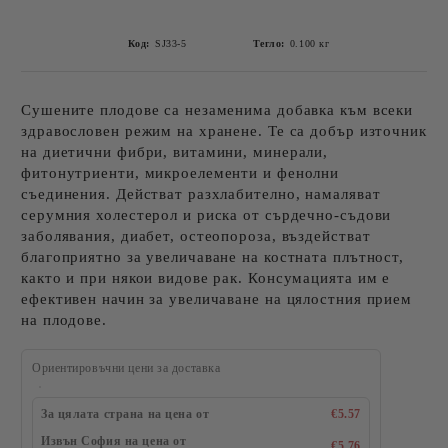
Код:
SJ33-5
Тегло:
0.100
кг
Сушените плодове са незаменима добавка към всеки
здравословен режим на хранене. Те са добър източник
на диетични фибри, витамини, минерали,
фитонутриенти, микроелементи и фенолни
съединения. Действат разхлабително, намаляват
серумния холестерол и риска от сърдечно-съдови
заболявания, диабет, остеопороза, въздействат
благоприятно за увеличаване на костната плътност,
както и при някои видове рак. Консумацията им е
ефективен начин за увеличаване на цялостния прием
на плодове.
Ориентировъчни цени за доставка
За цялата страна на цена от
€5.57
Извън София на цена от
€5.76