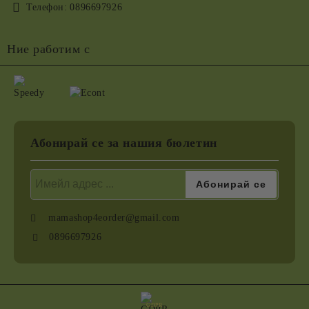
Телефон:
0896697926
Ние работим с
Абонирай се за нашия бюлетин
mamashop4eorder@gmail.com
0896697926
GDPR