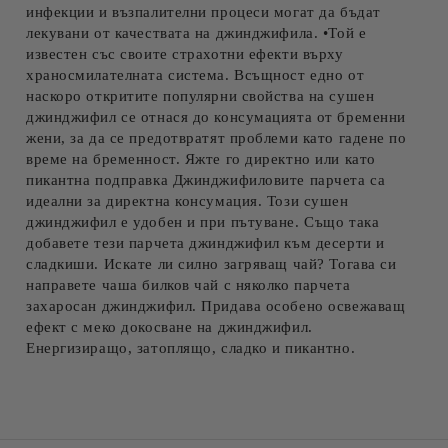
инфекции и възпалителни процеси могат да бъдат
лекувани от качествата на джинджифила. •Той е
известен със своите страхотни ефекти върху
храносмилателната система. Всъщност едно от
наскоро откритите популярни свойства на сушен
джинджифил се отнася до консумацията от бременни
жени, за да се предотвратят проблеми като гадене по
време на бременност. Яжте го директно или като
пикантна подправка Джинджифиловите парчета са
идеални за директна консумация. Този сушен
джинджифил е удобен и при пътуване. Също така
добавете тези парчета джинджифил към десерти и
сладкиши. Искате ли силно загряващ чай? Тогава си
направете чаша билков чай с няколко парчета
захаросан джинджифил. Придава особено освежаващ
ефект с меко докосване на джинджифил.
Енергизиращо, затоплящо, сладко и пикантно.