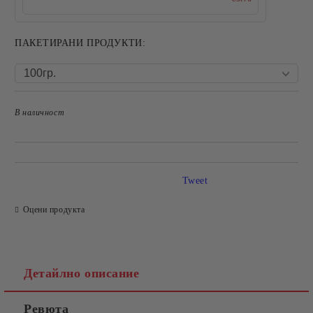
ПАКЕТИРАНИ ПРОДУКТИ:
В наличност
Добави в желани
Tweet
Оцени продукта
Детайлно описание
Ревюта