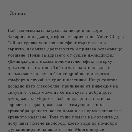
За нас
Най-използваната закуска за певци и актьори
Захаросаният джинджифил се нарича още Voice Ginger.
Той осигурява успокояващ ефект върху гласа и
гърлото, намалява дрезгавостта и придава освежаващо
усещане. Ползи за здравето от сушен джинджифил
•Джинджифила оказва положителен ефект и върху
дихателните пътища. Той помага за втечняване и
премахване на слуз в белите дробове и предлага
комфорт в случай на грип и настинки. Нещо толкова
досадно като главоболие, причинено от инфекция на
синусите, също може да се излекува с добра доза
джинджифил. •Едно от най-популярните ползи за
здравето от джинджифила е стимулирането на
кръвообращението, което помага за нормализиране на
кръвното налягане. Това също помага на органите да
получават повече кислород, което води до по-добро
функциониране на цялото тяло. Много видове