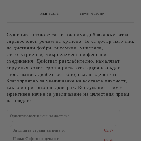
Код:
SJ31-5
Тегло:
0.100
кг
Сушените плодове са незаменима добавка към всеки
здравословен режим на хранене. Те са добър източник
на диетични фибри, витамини, минерали,
фитонутриенти, микроелементи и фенолни
съединения. Действат разхлабително, намаляват
серумния холестерол и риска от сърдечно-съдови
заболявания, диабет, остеопороза, въздействат
благоприятно за увеличаване на костната плътност,
както и при някои видове рак. Консумацията им е
ефективен начин за увеличаване на цялостния прием
на плодове.
Ориентировъчни цени за доставка
За цялата страна на цена от
€5.57
Извън София на цена от
€5.76