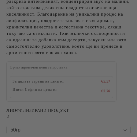
разкрива интензивният, концентриран вкус на малини,
който съчетава деликатна сладост и освежаваща
киселинност. Благодарение на уникалния процес на
лиофилизация, плодовете запазват своя аромат,
хранителни качества и естествена текстура, сякаш
току-що са откъснати. Тези мънички скъпоценности
са идеални за добавка към десерти, закуски или като
самостоятелно удоволствие, което ще ви пренесе в
ароматното лято с всяка хапка.
Ориентировъчни цени за доставка
За цялата страна на цена от
€5.57
Извън София на цена от
€5.76
ЛИОФИЛИЗИРАНИ ПРОДУКТ
И: