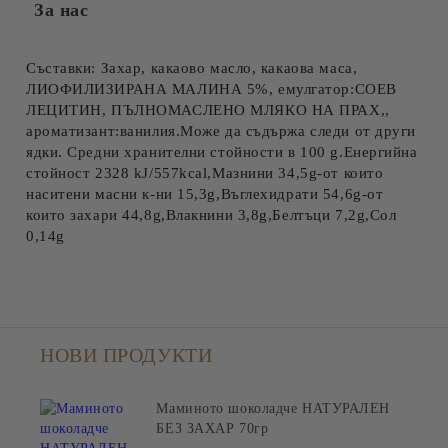
За нас
Съставки: Захар, какаово масло, какаова маса,
ЛИОФИЛИЗИРАНА МАЛИНА 5%, емулгатор:СОЕВ
ЛЕЦИТИН, ПЪЛНОМАСЛЕНО МЛЯКО НА ПРАХ,,
ароматизант:ванилия.Може да съдържа следи от други
ядки. Средни хранителни стойности в 100 g.Енергийна
стойност 2328 kJ/557kcal,Мазнини 34,5g-от които
наситени масни к-ни 15,3g,Въглехидрати 54,6g-от
които захари 44,8g,Влакнини 3,8g,Белтъци 7,2g,Сол
0,14g
НОВИ ПРОДУКТИ
Маминото шоколадче НАТУРАЛЕН
БЕЗ ЗАХАР 70гр