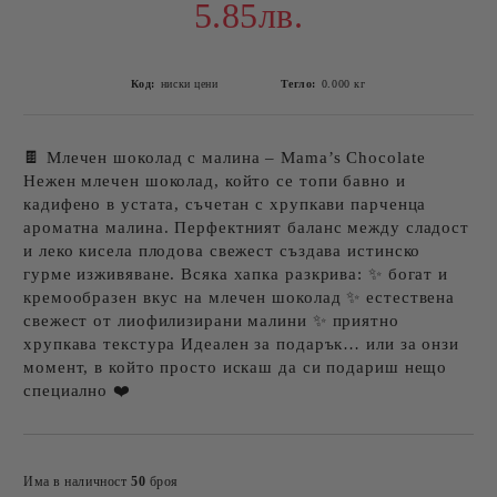
5.85лв.
Код:
ниски цени
Тегло:
0.000
кг
🍫 Млечен шоколад с малина – Mama’s Chocolate
Нежен млечен шоколад, който се топи бавно и
кадифено в устата, съчетан с хрупкави парченца
ароматна малина. Перфектният баланс между сладост
и леко кисела плодова свежест създава истинско
гурме изживяване. Всяка хапка разкрива: ✨ богат и
кремообразен вкус на млечен шоколад ✨ естествена
свежест от лиофилизирани малини ✨ приятно
хрупкава текстура Идеален за подарък… или за онзи
момент, в който просто искаш да си подариш нещо
специално ❤️
Добави в желани
Има в наличност
50
броя